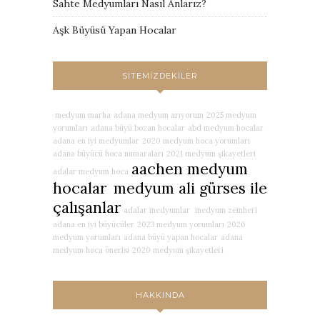
Sahte Medyumları Nasıl Anlarız?
Aşk Büyüsü Yapan Hocalar
SITEMIZDEKILER
medyum marha
adana medyum arıyorum
2025 medyum
yorumları
adana büyü bozan hocalar
abd medyum hocalar
adana en iyi medyumlar
2020 medyum hoca yorumları
adana büyücü hoca numaraları
2021 medyum şikayetleri
aachen medyum
adalar medyum hoca
hocalar
medyum ali gürses ile
çalışanlar
adalar medyumlar
medyum zemheri
adana en iyi büyücüler
2023 medyum yorumları
2026
medyum yorumları
adana büyü yapan hocalar
adana
medyum hoca önerisi
2020 medyum şikayetleri
HAKKINDA