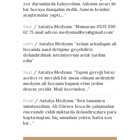
zor durumlarda kalıyordum. Ailemin ısrarı ile
bir hocaya danışalım dedik. Annem kendisi
araştırmalar yaptı,…
”
Suat
/
Antalya Medyum
: “
Numarası 0535 590
62 75 mail adresi medyumalibey@gmail.com
”
sabri
/
Antalya Medyum
: “
selam arkadaşım ali
hocamla nasıl iletişime geçebiliriz
dolandırılmak istemiyorum artık yardım
edin
”
Suat
/
Antalya Medyum
: “
Yapım gereği biraz
aceleci ve meraklı bir insan olmam nedeniyle
medyum ali hocanın başının etini yedim
desem yeridir. Mail üzerinden…
”
Ferdi
/
Antalya Medyum
: “
Ben tamamen
umutsuzdum, Ali Gürses hoca ile çalışmadan
öncesinde ciddi miktarda dolandırıcılara para
kaptırmıştım, hiç umudum yoktu, hatta son
bir…
”