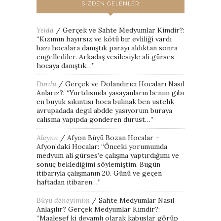
SIZDEN GELENLER
Yelda
/
Gerçek ve Sahte Medyumlar Kimdir?
:
“
Kızımın hayırsız ve kötü bir evliliği vardı
bazı hocalara danıştık parayı aldıktan sonra
engellediler. Arkadaş vesilesiyle ali gürses
hocaya danıştık…
”
Durdu
/
Gerçek ve Dolandırıcı Hocaları Nasıl
Anlarız?
: “
Yurtdısında yasayanların benım gıbı
en buyuk sıkıntısı hoca bulmak ben ustelık
avrupadada degıl abdde yasıyorum buraya
calısma yapıpda gonderen durust…
”
Aleyna
/
Afyon Büyü Bozan Hocalar –
Afyon’daki Hocalar
: “
Önceki yorumumda
medyum ali gürses’e çalışma yaptırdığımı ve
sonuç beklediğimi söylemiştim. Bugün
itibarıyla çalışmanın 20. Günü ve geçen
haftadan itibaren…
”
Büyü deneyimim
/
Sahte Medyumlar Nasıl
Anlaşılır? Gerçek Medyumlar Kimdir?
:
“
Maalesef ki devamlı olarak kabuslar görüp