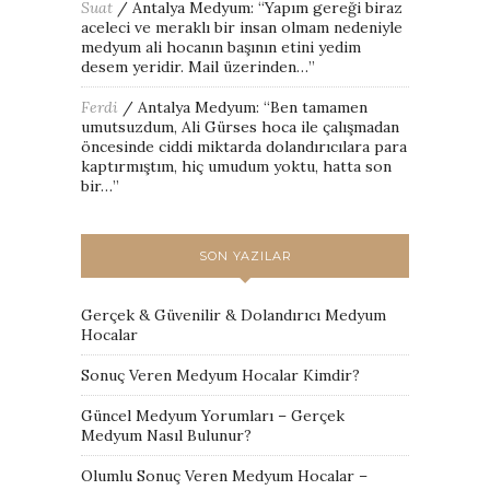
Suat
/
Antalya Medyum
: “
Yapım gereği biraz
aceleci ve meraklı bir insan olmam nedeniyle
medyum ali hocanın başının etini yedim
desem yeridir. Mail üzerinden…
”
Ferdi
/
Antalya Medyum
: “
Ben tamamen
umutsuzdum, Ali Gürses hoca ile çalışmadan
öncesinde ciddi miktarda dolandırıcılara para
kaptırmıştım, hiç umudum yoktu, hatta son
bir…
”
SON YAZILAR
Gerçek & Güvenilir & Dolandırıcı Medyum
Hocalar
Sonuç Veren Medyum Hocalar Kimdir?
Güncel Medyum Yorumları – Gerçek
Medyum Nasıl Bulunur?
Olumlu Sonuç Veren Medyum Hocalar –