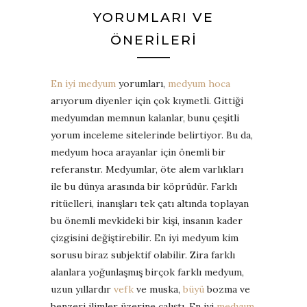
YORUMLARI VE
ÖNERILERI
En iyi medyum
yorumları,
medyum hoca
arıyorum diyenler için çok kıymetli. Gittiği
medyumdan memnun kalanlar, bunu çeşitli
yorum inceleme sitelerinde belirtiyor. Bu da,
medyum hoca arayanlar için önemli bir
referanstır. Medyumlar, öte alem varlıkları
ile bu dünya arasında bir köprüdür. Farklı
ritüelleri, inanışları tek çatı altında toplayan
bu önemli mevkideki bir kişi, insanın kader
çizgisini değiştirebilir. En iyi medyum kim
sorusu biraz subjektif olabilir. Zira farklı
alanlara yoğunlaşmış birçok farklı medyum,
uzun yıllardır
vefk
ve muska,
büyü
bozma ve
benzeri ilimler üzerine çalıştı. En iyi
medyum