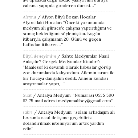
calısma yapıpda gonderen durust…
”
Aleyna
/
Afyon Büyü Bozan Hocalar –
Afyon’daki Hocalar
: “
Önceki yorumumda
medyum ali gürses’e çalışma yaptırdığımı ve
sonuç beklediğimi söylemiştim. Bugün
itibarıyla çalışmanın 20. Günü ve geçen
haftadan itibaren…
”
Büyü deneyimim
/
Sahte Medyumlar Nasıl
Anlaşılır? Gerçek Medyumlar Kimdir?
:
“
Maalesef ki devamlı olarak kabuslar görüp
zor durumlarda kalıyordum. Ailemin ısrarı ile
bir hocaya danışalım dedik. Annem kendisi
araştırmalar yaptı,…
”
Suat
/
Antalya Medyum
: “
Numarası 0535 590
62 75 mail adresi medyumalibey@gmail.com
”
sabri
/
Antalya Medyum
: “
selam arkadaşım ali
hocamla nasıl iletişime geçebiliriz
dolandırılmak istemiyorum artık yardım
edin
”