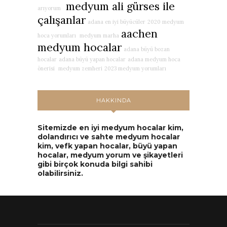
medyum ali gürses ile
arıyorum
çalışanlar
adana en iyi büyücüler
2020 medyum
aachen
hoca yorumları
medyum marha
medyum hocalar
adana büyü bozan
hocalar
adana büyü yapan hocalar
adana medyum hoca
önerisi
medyum zemheri
2023 medyum yorumları
HAKKINDA
Sitemizde en iyi medyum hocalar kim,
dolandırıcı ve sahte medyum hocalar
kim, vefk yapan hocalar, büyü yapan
hocalar, medyum yorum ve şikayetleri
gibi birçok konuda bilgi sahibi
olabilirsiniz.