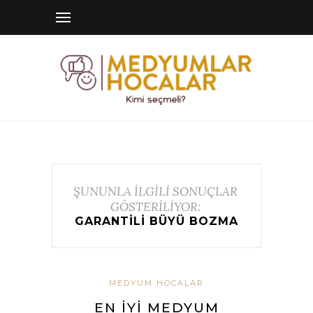
ŞUNUNLA İLGİLİ SONUÇLAR
GÖSTERİLİYOR:
GARANTILI BÜYÜ BOZMA
MEDYUM HOCALAR
EN İYI MEDYUM