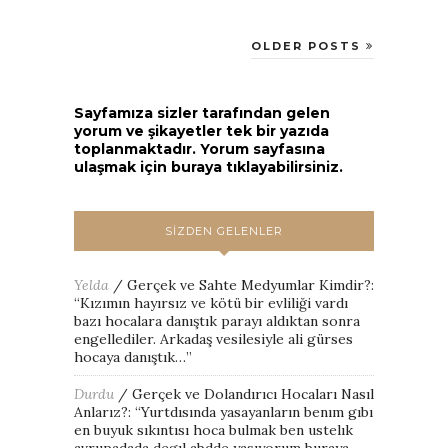
OLDER POSTS
Sayfamıza sizler tarafından gelen
yorum ve şikayetler tek bir yazıda
toplanmaktadır. Yorum sayfasına
ulaşmak için buraya tıklayabilirsiniz.
SIZDEN GELENLER
Yelda
/
Gerçek ve Sahte Medyumlar Kimdir?
:
“
Kızımın hayırsız ve kötü bir evliliği vardı
bazı hocalara danıştık parayı aldıktan sonra
engellediler. Arkadaş vesilesiyle ali gürses
hocaya danıştık…
”
Durdu
/
Gerçek ve Dolandırıcı Hocaları Nasıl
Anlarız?
: “
Yurtdısında yasayanların benım gıbı
en buyuk sıkıntısı hoca bulmak ben ustelık
avrupadada degıl abdde yasıyorum buraya