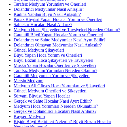
Tarafsız Medyum Yorumları ve Önerileri
Dolandırıcı Medyumlar Nasıl Anlaşılır?
Kadına Yapılan Büyü Nasıl Anlaşılır?
Papaz Büyüsü Yapan Hocalar Yorum ve Önerileri
Sahtekar Hocaları Nasıl Anlarız?
Medyum Hoca Şikayetleri ve Tavsiyeleri Nereden Okunur?
Garantili Büyü Yapan Hocalar Yorum ve Önerileri
Dolandırıcı ve Sahte Medyumlar Nasıl Ayırt Edilir?
Dolandırıcı Olmayan Medyumlar Nasıl Anlaşılır?
Güncel Medyum Şikayetleri
Büyü Yapan Hoca Yorum ve Önerileri
Büyü Bozan Hoca Şikayetleri ve Tavsiyeleri
Muska Yapan Hocalar Önerileri ve Şikayetleri
Tarafsız Medyum Yorumları Nereden Okunur?
Garantili Medyumlar Yorum ve Şikayetleri
Mersin Medyum
Medyum Ali Gürses Hoca Yorumları ve Şikayetleri
Güncel Medyum Önerileri ve Şikayetleri
Süryani Büyüsü Yapan Hocalar
Gerçek ve Sahte Hocalar Nasıl Ayırt Edilir?
Medyum Hoca Yorumları Nereden Okunabilir?
Gerçek ve Dolandırıcı Hocaları Nasıl Anlarız?
Kayseri Medyum
Kişide Büyü Belirtileri Nelerdir? Büyü Bozan Hocalar
Nereden Bulunur?