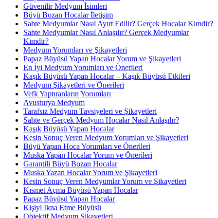
Güvenilir Medyum İsimleri
Büyü Bozan Hocalar İletişim
Sahte Medyumlar Nasıl Ayırt Edilir? Gerçek Hocalar Kimdir?
Sahte Medyumlar Nasıl Anlaşılır? Gerçek Medyumlar
Kimdir?
Medyum Yorumları ve Şikayetleri
Papaz Büyüsü Yapan Hocalar Yorum ve Şikayetleri
En İyi Medyum Yorumları ve Önerileri
Kaşık Büyüsü Yapan Hocalar – Kaşık Büyüsü Etkileri
Medyum Şikayetleri ve Önerileri
Vefk Yaptıranların Yorumları
Avusturya Medyum
Tarafsız Medyum Tavsiyeleri ve Şikayetleri
Sahte ve Gerçek Medyum Hocalar Nasıl Anlaşılır?
Kaşık Büyüsü Yapan Hocalar
Kesin Sonuç Veren Medyum Yorumları ve Şikayetleri
Büyü Yapan Hoca Yorumları ve Önerileri
Muska Yapan Hocalar Yorum ve Önerileri
Garantili Büyü Bozan Hocalar
Muska Yazan Hocalar Yorum ve Şikayetleri
Kesin Sonuç Veren Medyumlar Yorum ve Şikayetleri
Kısmet Açma Büyüsü Yapan Hocalar
Papaz Büyüsü Yapan Hocalar
Kişiyi İkna Etme Büyüsü
Objektif Medyum Şikayetleri