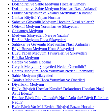
Dolandırıcı ve Sahte Medyum Hocalar Kimdir?
Dolandırıcı ve Sahte Medyum Hocaları Nasıl Anlarız?
Dürüst Medyumlar ve Yalancı Medyumlar Kimdir?
Canbar Büyüsü Yapan Hocalar
Sahte ve Güvenilir Medyum Hocaları Nasıl Anlarız?
Objektif Medyum Yorumları ve Şikayetleri
Gaziantep Medyum
Medyum Şikayetleri Nereye Yazılır?
En Son Medyum Hoca Şikayetleri
Sahtekar ve Güvenilir Medyumlar Nasıl Anlaşılır?
Büyü Bozan Medyum Hoca Şikayetleri
Büyü Yapan Medyum Tavsiyeleri ve Şikayetleri
Belçika Medyum
Gerçek ve Sahte Hocalar
Gerçek Medyum Şikayetleri Neden Önemlidir?
Gerçek Medyum Hoca Yorumları Neden Önemlidir?
Sahte Medyum Şikayetleri
Tarafsız Medyum Hoca Yorumları ve Önerileri
Diyarbakır Medyum
En İyi Büyücü Hocalar Kimdir? Dolandırıcı Hocaları Nasıl
Ayırt Ederiz?
Erkekte Büyü Olup Olmadığı Nasıl Anlaşılır? Büyü Belirtileri
Nedir?
Evde Büyü Var Mı? Evdeki Büyüyü Bozan Hocalar