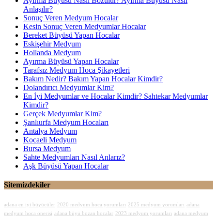
Ayırma Büyüsü Nasıl Bozulur? Ayırma Büyüsü Nasıl
Anlaşılır?
Sonuç Veren Medyum Hocalar
Kesin Sonuç Veren Medyumlar Hocalar
Bereket Büyüsü Yapan Hocalar
Eskişehir Medyum
Hollanda Medyum
Ayırma Büyüsü Yapan Hocalar
Tarafsız Medyum Hoca Şikayetleri
Bakım Nedir? Bakım Yapan Hocalar Kimdir?
Dolandırıcı Medyumlar Kim?
En İyi Medyumlar ve Hocalar Kimdir? Sahtekar Medyumlar
Kimdir?
Gerçek Medyumlar Kim?
Şanlıurfa Medyum Hocaları
Antalya Medyum
Kocaeli Medyum
Bursa Medyum
Sahte Medyumları Nasıl Anlarız?
Aşk Büyüsü Yapan Hocalar
Sitemizdekiler
adana en iyi büyücüler
2020 medyum hoca yorumları
2025 medyum yorumları
adana
medyum hoca önerisi
adana büyü bozan hocalar
2023 medyum yorumları
adana medyum