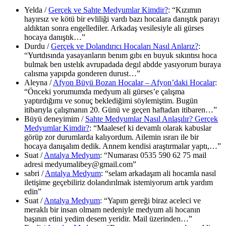
Yelda
/
Gerçek ve Sahte Medyumlar Kimdir?
: “
Kızımın
hayırsız ve kötü bir evliliği vardı bazı hocalara danıştık parayı
aldıktan sonra engellediler. Arkadaş vesilesiyle ali gürses
hocaya danıştık…
”
Durdu
/
Gerçek ve Dolandırıcı Hocaları Nasıl Anlarız?
:
“
Yurtdısında yasayanların benım gıbı en buyuk sıkıntısı hoca
bulmak ben ustelık avrupadada degıl abdde yasıyorum buraya
calısma yapıpda gonderen durust…
”
Aleyna
/
Afyon Büyü Bozan Hocalar – Afyon’daki Hocalar
:
“
Önceki yorumumda medyum ali gürses’e çalışma
yaptırdığımı ve sonuç beklediğimi söylemiştim. Bugün
itibarıyla çalışmanın 20. Günü ve geçen haftadan itibaren…
”
Büyü deneyimim
/
Sahte Medyumlar Nasıl Anlaşılır? Gerçek
Medyumlar Kimdir?
: “
Maalesef ki devamlı olarak kabuslar
görüp zor durumlarda kalıyordum. Ailemin ısrarı ile bir
hocaya danışalım dedik. Annem kendisi araştırmalar yaptı,…
”
Suat
/
Antalya Medyum
: “
Numarası 0535 590 62 75 mail
adresi medyumalibey@gmail.com
”
sabri
/
Antalya Medyum
: “
selam arkadaşım ali hocamla nasıl
iletişime geçebiliriz dolandırılmak istemiyorum artık yardım
edin
”
Suat
/
Antalya Medyum
: “
Yapım gereği biraz aceleci ve
meraklı bir insan olmam nedeniyle medyum ali hocanın
başının etini yedim desem yeridir. Mail üzerinden…
”