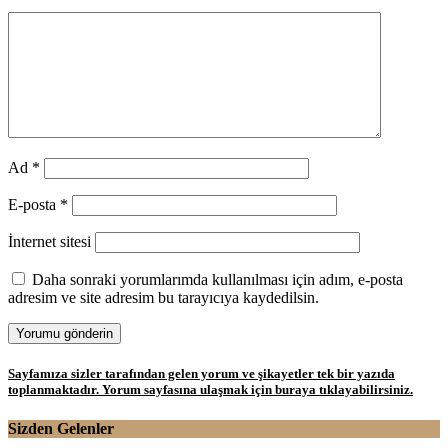
Ad
*
E-posta
*
İnternet sitesi
Daha sonraki yorumlarımda kullanılması için adım, e-posta
adresim ve site adresim bu tarayıcıya kaydedilsin.
Sayfamıza sizler tarafından gelen yorum ve şikayetler tek bir yazıda
toplanmaktadır. Yorum sayfasına ulaşmak için buraya tıklayabilirsiniz.
Sizden Gelenler