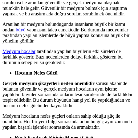
sorulması ile aranılan güvenilir ve gerçek medyuma ulaşmak
mümkün hale gelir. Güvenilir bir medyum bulmak için araştırma
yapmak ve bu araştırmada doğru soruları sorabilmek önemlidir.
Aranılan bir medyum bulunduğunda insanların büyük bir kısmı
ondan
büyü
yapmasını talep etmektedir. Bu durumda medyumlar
tarafından yapılan işlemlerde de büyü yapma konusuna büyük bir
yönelim görülür.
Medyum hocalar
tarafından yapılan büyülerin etki süreleri de
farklılık gösterir. Bazı nedenlerden dolayı farklılık gösteren bu
durumun sebepleri şu şekildedir:
Hocanın Nefes Gücü
Gerçek medyum şikayetleri neden önemlidir
sorusu akabinde
bulunan güvenilir ve gerçek medyum hocaların aynı işleme
yaptıkları büyüler sonrasında onların tesir sürülerinde de farklılıklar
tespit edilebilir. Bu durum büyünün hangi yol ile yapıldığından ve
hocanın nefes gücünden kaynaklıdır.
Medyum hocaların nefes güçleri onların sahip olduğu güç ile
orantılıdır. Her bir yeni bilgi sonrasında artan bu güç aynı zamanda
yapılan başarılı işlemler sonrasında da artmaktadır.
Büyü Yapılacak Kişinin Manevi Gücü