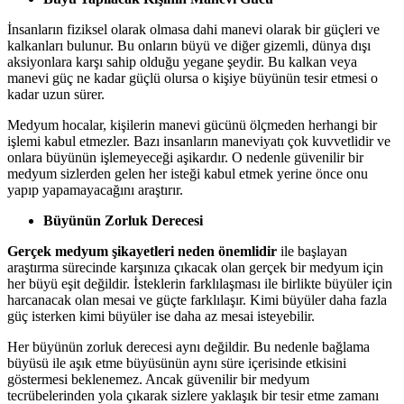
İnsanların fiziksel olarak olmasa dahi manevi olarak bir güçleri ve
kalkanları bulunur. Bu onların büyü ve diğer gizemli, dünya dışı
aksiyonlara karşı sahip olduğu yegane şeydir. Bu kalkan veya
manevi güç ne kadar güçlü olursa o kişiye büyünün tesir etmesi o
kadar uzun sürer.
Medyum hocalar, kişilerin manevi gücünü ölçmeden herhangi bir
işlemi kabul etmezler. Bazı insanların maneviyatı çok kuvvetlidir ve
onlara büyünün işlemeyeceği aşikardır. O nedenle güvenilir bir
medyum sizlerden gelen her isteği kabul etmek yerine önce onu
yapıp yapamayacağını araştırır.
Büyünün Zorluk Derecesi
Gerçek medyum şikayetleri neden önemlidir
ile başlayan
araştırma sürecinde karşınıza çıkacak olan gerçek bir medyum için
her büyü eşit değildir. İsteklerin farklılaşması ile birlikte büyüler için
harcanacak olan mesai ve güçte farklılaşır. Kimi büyüler daha fazla
güç isterken kimi büyüler ise daha az mesai isteyebilir.
Her büyünün zorluk derecesi aynı değildir. Bu nedenle bağlama
büyüsü ile aşık etme büyüsünün aynı süre içerisinde etkisini
göstermesi beklenemez. Ancak güvenilir bir medyum
tecrübelerinden yola çıkarak sizlere yaklaşık bir tesir etme zamanı