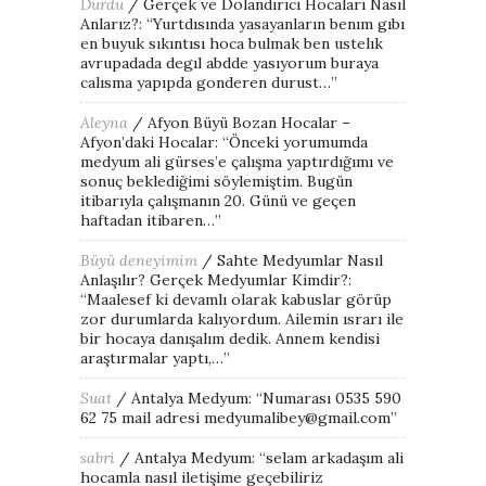
Durdu
/
Gerçek ve Dolandırıcı Hocaları Nasıl
Anlarız?
: “
Yurtdısında yasayanların benım gıbı
en buyuk sıkıntısı hoca bulmak ben ustelık
avrupadada degıl abdde yasıyorum buraya
calısma yapıpda gonderen durust…
”
Aleyna
/
Afyon Büyü Bozan Hocalar –
Afyon’daki Hocalar
: “
Önceki yorumumda
medyum ali gürses’e çalışma yaptırdığımı ve
sonuç beklediğimi söylemiştim. Bugün
itibarıyla çalışmanın 20. Günü ve geçen
haftadan itibaren…
”
Büyü deneyimim
/
Sahte Medyumlar Nasıl
Anlaşılır? Gerçek Medyumlar Kimdir?
:
“
Maalesef ki devamlı olarak kabuslar görüp
zor durumlarda kalıyordum. Ailemin ısrarı ile
bir hocaya danışalım dedik. Annem kendisi
araştırmalar yaptı,…
”
Suat
/
Antalya Medyum
: “
Numarası 0535 590
62 75 mail adresi medyumalibey@gmail.com
”
sabri
/
Antalya Medyum
: “
selam arkadaşım ali
hocamla nasıl iletişime geçebiliriz