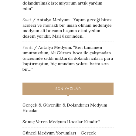
dolandırılmak istemiyorum artık yardım
edin
”
Suat
/
Antalya Medyum
: “
Yapım gereği biraz
aceleci ve meraklı bir insan olmam nedeniyle
medyum ali hocanın başının etini yedim
desem yeridir. Mail üzerinden…
”
Ferdi
/
Antalya Medyum
: “
Ben tamamen
umutsuzdum, Ali Gürses hoca ile çalışmadan
öncesinde ciddi miktarda dolandırıcılara para
kaptırmıştım, hiç umudum yoktu, hatta son
bir…
”
SON YAZILAR
Gerçek & Güvenilir & Dolandırıcı Medyum
Hocalar
Sonuç Veren Medyum Hocalar Kimdir?
Güncel Medyum Yorumları – Gerçek