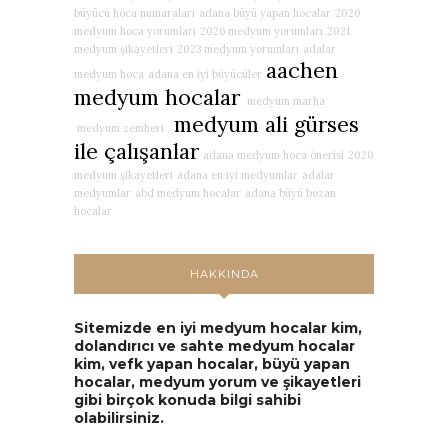
büyücü hoca numaraları
adana büyü yapan hocalar
2020
medyum hoca yorumları
2026 medyum yorumları
2021
medyum şikayetleri
2023 medyum yorumları
adalar
aachen
medyum hoca
adana en iyi büyücüler
medyum hocalar
medyum marha
medyum ali gürses
medyum zemheri
ile çalışanlar
adana medyum hoca önerisi
2020
medyum şikayetleri
adana en iyi medyumlar
adalar
medyumlar
abd medyum hocalar
adana büyü bozan
hocalar
HAKKINDA
Sitemizde en iyi medyum hocalar kim,
dolandırıcı ve sahte medyum hocalar
kim, vefk yapan hocalar, büyü yapan
hocalar, medyum yorum ve şikayetleri
gibi birçok konuda bilgi sahibi
olabilirsiniz.